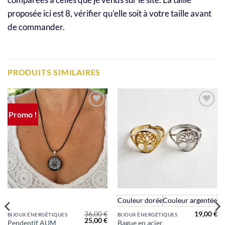
proposée ici est 8, vérifier qu’elle soit à votre taille avant
de commander.
PRODUITS SIMILAIRES
Promo !
Ajouter
Ajouter
à la liste
à la liste
de
de
souhaits
souhaits
Ce
Couleur dorée
Couleur argentée
produit
36,00
€
19,00
€
BIJOUX ÉNERGÉTIQUES
BIJOUX ÉNERGÉTIQUES
a
Le
Le
Le
25,00
€
Pendentif AUM
Bague en acier