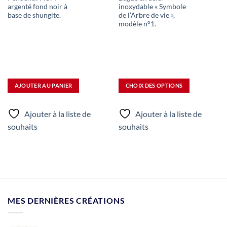
prix
prix
prix
plusieurs
argenté fond noir à
inoxydable « Symbole
actuel
initial
actuel
st :
était :
est :
variations.
base de shungite.
de l’Arbre de vie »,
36,00 €.
36,00 €.
25,00 €.
modèle n°1.
Les
options
peuvent
être
choisies
sur
AJOUTER AU PANIER
CHOIX DES OPTIONS
la
page
du
Ajouter à la liste de
Ajouter à la liste de
produit
souhaits
souhaits
MES DERNIÈRES CRÉATIONS