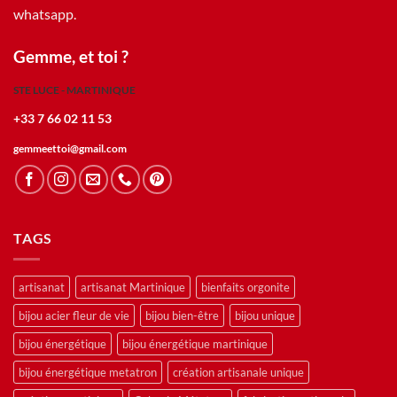
whatsapp.
Gemme, et toi ?
STE LUCE - MARTINIQUE
+33 7 66 02 11 53
gemmeettoi@gmail.com
TAGS
artisanat
artisanat Martinique
bienfaits orgonite
bijou acier fleur de vie
bijou bien-être
bijou unique
bijou énergétique
bijou énergétique martinique
bijou énergétique metatron
création artisanale unique