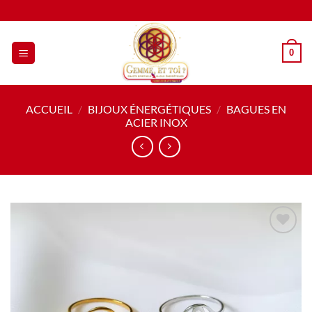
Passer
au
contenu
0
ACCUEIL
/
BIJOUX ÉNERGÉTIQUES
/
BAGUES EN
ACIER INOX
Ajouter
à la liste
de
souhaits