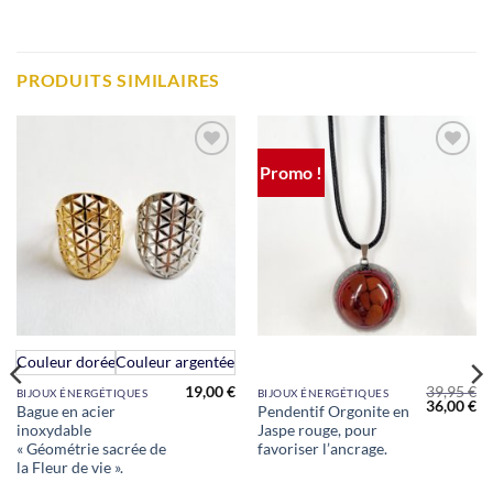
PRODUITS SIMILAIRES
Promo !
Ajouter
Ajouter
à la liste
à la liste
de
de
souhaits
souhaits
Ce
Couleur dorée
Couleur argentée
produit
19,00
€
39,95
€
BIJOUX ÉNERGÉTIQUES
BIJOUX ÉNERGÉTIQUES
a
Le
Le
36,00
€
Bague en acier
Pendentif Orgonite en
prix
pr
plusieurs
inoxydable
Jaspe rouge, pour
initial
ac
était :
est
variations.
« Géométrie sacrée de
favoriser l’ancrage.
39,95 €.
36
la Fleur de vie ».
Les