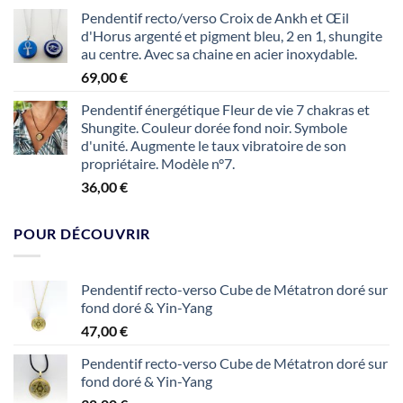
de
Pendentif recto/verso Croix de Ankh et Œil
prix :
d'Horus argenté et pigment bleu, 2 en 1, shungite
35,00 €
au centre. Avec sa chaine en acier inoxydable.
à
69,00
€
120,00 €
Pendentif énergétique Fleur de vie 7 chakras et
Shungite. Couleur dorée fond noir. Symbole
d'unité. Augmente le taux vibratoire de son
propriétaire. Modèle n°7.
36,00
€
POUR DÉCOUVRIR
Pendentif recto-verso Cube de Métatron doré sur
fond doré & Yin-Yang
47,00
€
Pendentif recto-verso Cube de Métatron doré sur
fond doré & Yin-Yang