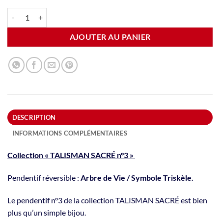
quantité de Pendentif "Collection Talisman sacré n°3". Réversible : Arbr
Alternative:
AJOUTER AU PANIER
DESCRIPTION
INFORMATIONS COMPLÉMENTAIRES
Collection « TALISMAN SACRÉ n°3 »
Pendentif réversible :
Arbre de Vie / Symbole Triskèle.
Le pendentif n°3 de la collection TALISMAN SACRÉ est bien
plus qu’un simple bijou.