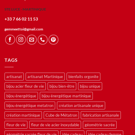
STE LUCE - MARTINIQUE
+33 7 66 02 11 53
gemmeettoi@gmail.com
TAGS
artisanat
artisanat Martinique
bienfaits orgonite
bijou acier fleur de vie
bijou bien-être
bijou unique
bijou énergétique
bijou énergétique martinique
bijou énergétique metatron
création artisanale unique
création martinique
Cube de Métatron
fabrication artisanale
fleur de vie
fleur de vie acier inoxydable
géométrie sacrée
géométrie sacrée fleur de vie
idée cadeau
idée cadeau femme