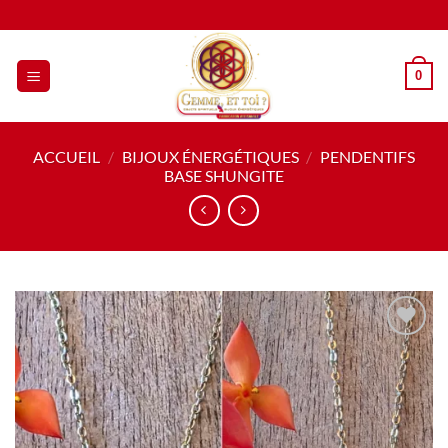
Passer
au
contenu
0
ACCUEIL
/
BIJOUX ÉNERGÉTIQUES
/
PENDENTIFS
BASE SHUNGITE
Ajouter
à la liste
de
souhaits