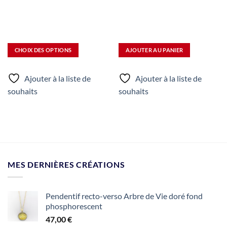
options
peuvent
être
choisies
sur
CHOIX DES OPTIONS
AJOUTER AU PANIER
la
page
du
Ajouter à la liste de
Ajouter à la liste de
produit
souhaits
souhaits
MES DERNIÈRES CRÉATIONS
Pendentif recto-verso Arbre de Vie doré fond
phosphorescent
47,00
€