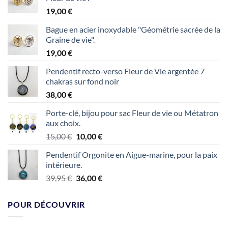
19,00
€
Bague en acier inoxydable "Géométrie sacrée de la
Graine de vie".
19,00
€
Pendentif recto-verso Fleur de Vie argentée 7
chakras sur fond noir
38,00
€
Porte-clé, bijou pour sac Fleur de vie ou Métatron
aux choix.
Le
Le
15,00
€
10,00
€
prix
prix
Pendentif Orgonite en Aigue-marine, pour la paix
initial
actuel
intérieure.
était :
est :
Le
Le
39,95
€
36,00
€
15,00 €.
10,00 €.
prix
prix
initial
actuel
POUR DÉCOUVRIR
était :
est :
39,95 €.
36,00 €.