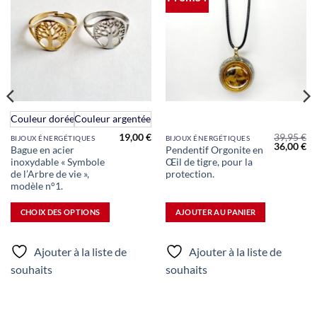
à la liste
à la liste
de
de
souhaits
souhaits
Ce
Couleur dorée
Couleur argentée
produit
19,00
€
39,95
€
BIJOUX ÉNERGÉTIQUES
BIJOUX ÉNERGÉTIQUES
a
Le
Le
Le
36,00
€
Bague en acier
Pendentif Orgonite en
prix
prix
pr
plusieurs
inoxydable « Symbole
Œil de tigre, pour la
actuel
initial
ac
st :
était :
est
variations.
de l’Arbre de vie »,
protection.
25,00 €.
39,95 €.
36
modèle n°1.
Les
options
CHOIX DES OPTIONS
AJOUTER AU PANIER
peuvent
être
choisies
Ajouter à la liste de
Ajouter à la liste de
sur
souhaits
souhaits
la
page
du