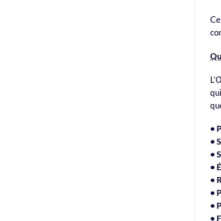
Ces
con
Que
L’Œ
qui
que
• 
• 
• 
• 
• 
• 
• 
• 