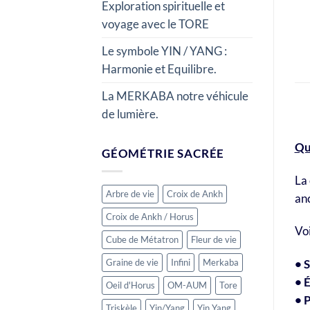
Exploration spirituelle et
voyage avec le TORE
Le symbole YIN / YANG :
Harmonie et Equilibre.
La MERKABA notre véhicule
de lumière.
Que
GÉOMÉTRIE SACRÉE
La 
Arbre de vie
Croix de Ankh
anc
Croix de Ankh / Horus
Voi
Cube de Métatron
Fleur de vie
Graine de vie
Infini
Merkaba
• 
• 
Oeil d'Horus
OM-AUM
Tore
• P
Triskèle
Yin/Yang
Yin Yang