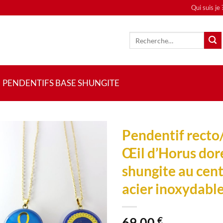
Qui suis je 
Recherche
pour :
PENDENTIFS BASE SHUNGITE
Pendentif recto
Œil d’Horus doré
Ajouter
à la liste
shungite au cent
de
souhaits
acier inoxydable
69,00
€