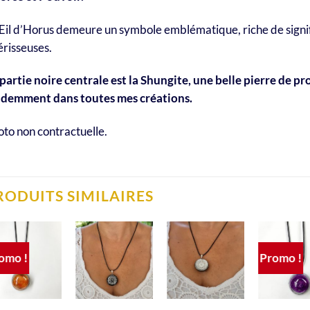
il d’Horus demeure un symbole emblématique, riche de signifi
risseuses.
partie noire centrale est la Shungite, une belle pierre de p
idemment dans toutes mes créations.
to non contractuelle.
RODUITS SIMILAIRES
omo !
Promo !
Ajouter
Ajouter
Ajouter
Ajo
à la liste
à la liste
à la liste
à la
de
de
de
souhaits
souhaits
souhaits
sou