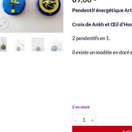
Pendentif énergétique Arti
Croix de Ankh et Œil d’Hor
2 pendentifs en 1.
Il existe un modèle en doré
2 en stock
quantité de Pendentif recto/ve
Alternative:
AJO