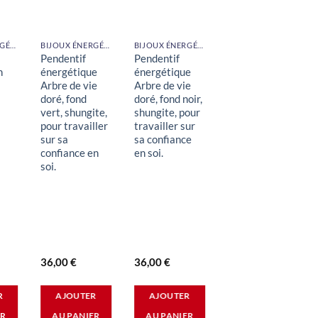
BIJOUX ÉNERGÉTIQUES
BIJOUX ÉNERGÉTIQUES
BIJOUX ÉNERGÉTIQUES
BIJOUX ÉNERGÉTIQUES
Pendentif
Pendentif
Pendentif
n
énergétique
énergétique
Orgonite en
Arbre de vie
Arbre de vie
Obsidienne
doré, fond
doré, fond noir,
œil céleste.
vert, shungite,
shungite, pour
pour travailler
travailler sur
sur sa
sa confiance
confiance en
en soi.
soi.
36,00
€
36,00
€
39,95
€
Le
Le
36,00
€
x
prix
prix
uel
initial
actuel
R
AJOUTER
AJOUTER
AJOUTER
:
était :
est :
00 €.
39,95 €.
36,00 €.
ER
AU PANIER
AU PANIER
AU PANIER