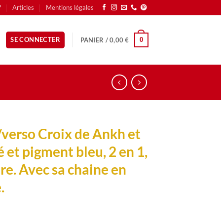
?
Articles
Mentions légales
SE CONNECTER
PANIER /
0,00
€
0
/verso Croix de Ankh et
 et pigment bleu, 2 en 1,
re. Avec sa chaine en
.