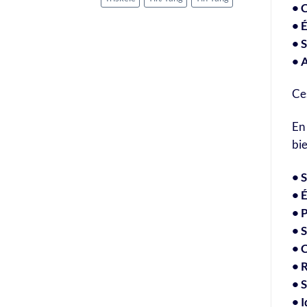
• 
• 
• S
• 
Ces
En 
bie
• S
• É
• 
• 
• 
• 
• 
• I