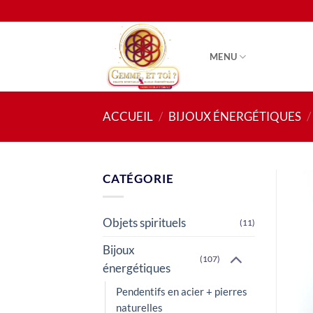
Passer
au
contenu
MENU
ACCUEIL
/
BIJOUX ÉNERGÉTIQUES
/
CATÉGORIE
Objets spirituels
(11)
Bijoux
(107)
énergétiques
Pendentifs en acier + pierres
naturelles