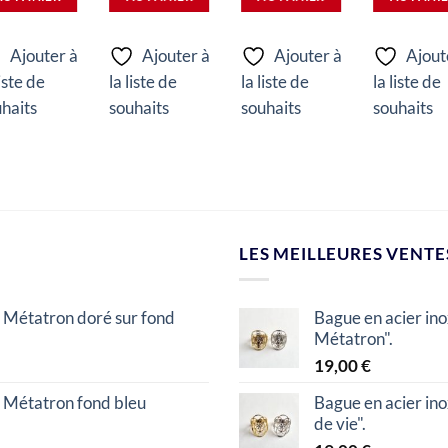
Ajouter à
Ajouter à
Ajouter à
Ajout
liste de
la liste de
la liste de
la liste de
haits
souhaits
souhaits
souhaits
LES MEILLEURES VENTE
 Métatron doré sur fond
Bague en acier in
Métatron".
19,00
€
 Métatron fond bleu
Bague en acier in
de vie".