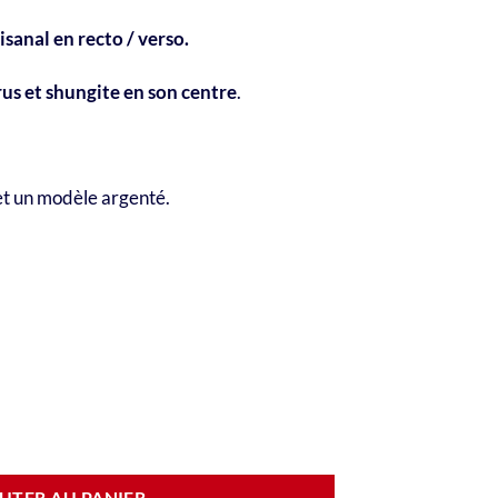
sanal en recto / verso.
us et shungite en son centre
.
 et un modèle argenté.
rso Croix de Ankh et Œil d'Horus doré et pigment bleu, 2 en 1, shu
UTER AU PANIER