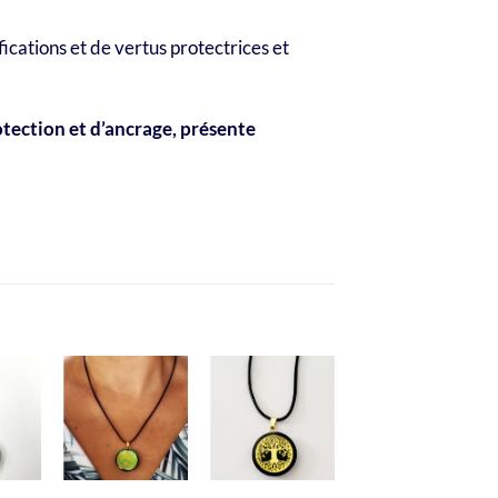
cations et de vertus protectrices et
rotection et d’ancrage, présente
Promo !
uter
Ajouter
Ajouter
Ajouter
 liste
à la liste
à la liste
à la liste
de
de
de
de
haits
souhaits
souhaits
souhaits