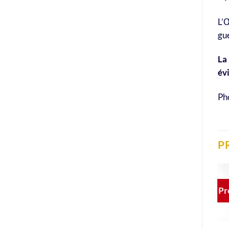
L’Œ
gué
La 
év
Pho
P
Pr
Ajouter
Ajouter
Ajouter
à la liste
à la liste
à la liste
de
de
de
souhaits
souhaits
souhaits