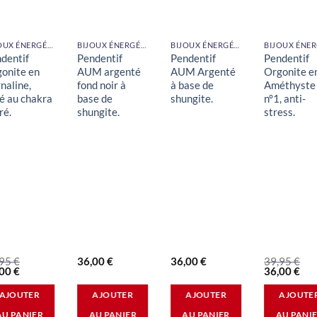
BIJOUX ÉNERGÉTIQUES
BIJOUX ÉNERGÉTIQUES
BIJOUX ÉNERGÉTIQUES
dentif
Pendentif
Pendentif
Pendentif
onite en
AUM argenté
AUM Argenté
Orgonite e
naline,
fond noir à
à base de
Améthyste
ié au chakra
base de
shungite.
n°1, anti-
ré.
shungite.
stress.
,95
€
36,00
€
36,00
€
39,95
€
Le
Le
Le
,00
€
36,00
€
x
prix
prix
pri
ial
actuel
initial
act
AJOUTER
AJOUTER
AJOUTER
AJOUTE
t :
est :
était :
est 
95 €.
36,00 €.
39,95 €.
36,
AU PANIER
AU PANIER
AU PANIER
AU PANI