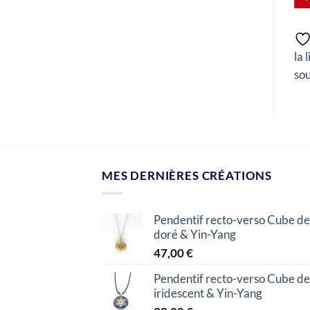
Ajouter à
Ajouter à
Ajouter à
la liste de
la liste de
la liste de
la 
souhaits
souhaits
souhaits
sou
MES DERNIÈRES CRÉATIONS
Pendentif recto-verso Cube de
doré & Yin-Yang
47,00
€
Pendentif recto-verso Cube de
iridescent & Yin-Yang