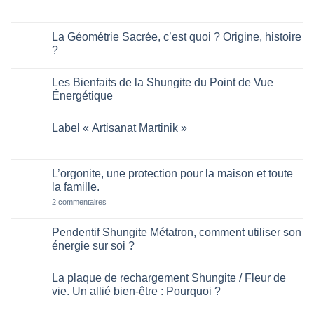
de
Aucun
Métatron
commentaire
:
sur
son
La
La Géométrie Sacrée, c’est quoi ? Origine, histoire
histoire,
Fleur
?
ses
de
bienfaits.
vie
Aucun
:
commentaire
histoires,
Les Bienfaits de la Shungite du Point de Vue
sur
bienfaits
La
Énergétique
sur
Géométrie
soi.
Sacrée,
Aucun
c’est
commentaire
Label « Artisanat Martinik »
quoi
sur
?
Les
Aucun
Origine,
Bienfaits
commentaire
histoire
de
sur
?
la
Label
L’orgonite, une protection pour la maison et toute
Shungite
« Artisanat
du
la famille.
Martinik »
Point
de
sur
2 commentaires
Vue
L’orgonite,
Énergétique
une
protection
Pendentif Shungite Métatron, comment utiliser son
pour
énergie sur soi ?
la
maison
Aucun
et
commentaire
toute
La plaque de rechargement Shungite / Fleur de
sur
la
Pendentif
vie. Un allié bien-être : Pourquoi ?
famille.
Shungite
Métatron,
Aucun
comment