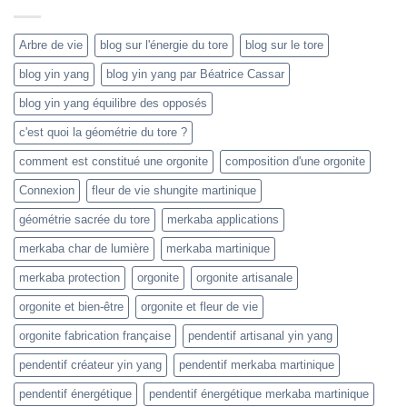
Arbre de vie
blog sur l'énergie du tore
blog sur le tore
blog yin yang
blog yin yang par Béatrice Cassar
blog yin yang équilibre des opposés
c'est quoi la géométrie du tore ?
comment est constitué une orgonite
composition d'une orgonite
Connexion
fleur de vie shungite martinique
géométrie sacrée du tore
merkaba applications
merkaba char de lumière
merkaba martinique
merkaba protection
orgonite
orgonite artisanale
orgonite et bien-être
orgonite et fleur de vie
orgonite fabrication française
pendentif artisanal yin yang
pendentif créateur yin yang
pendentif merkaba martinique
pendentif énergétique
pendentif énergétique merkaba martinique