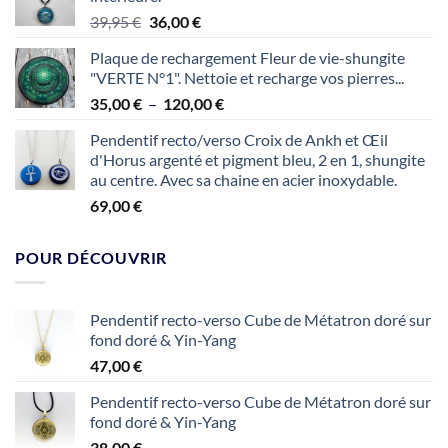
Le
Le
39,95
€
36,00
€
prix
prix
Plaque de rechargement Fleur de vie-shungite
initial
actuel
"VERTE N°1". Nettoie et recharge vos pierres...
était :
est :
Plage
35,00
€
–
120,00
€
39,95 €.
36,00 €.
de
Pendentif recto/verso Croix de Ankh et Œil
prix :
d'Horus argenté et pigment bleu, 2 en 1, shungite
35,00 €
au centre. Avec sa chaine en acier inoxydable.
à
69,00
€
120,00 €
POUR DÉCOUVRIR
Pendentif recto-verso Cube de Métatron doré sur
fond doré & Yin-Yang
47,00
€
Pendentif recto-verso Cube de Métatron doré sur
fond doré & Yin-Yang
38,00
€