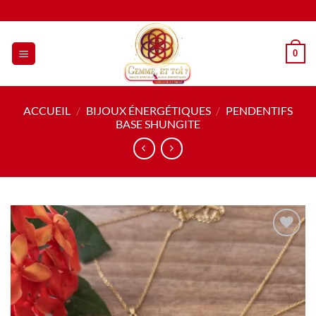
Passer
au
contenu
0
ACCUEIL
/
BIJOUX ÉNERGÉTIQUES
/
PENDENTIFS
BASE SHUNGITE
Ajouter
à la liste
de
souhaits