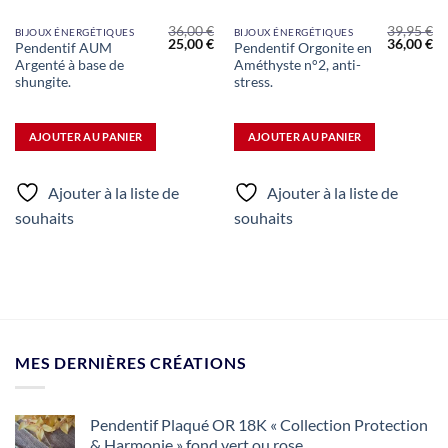
36,00
€
39,95
€
BIJOUX ÉNERGÉTIQUES
BIJOUX ÉNERGÉTIQUES
Le
Le
Le
Le
Le
25,00
€
36,00
€
Pendentif AUM
Pendentif Orgonite en
prix
prix
prix
prix
pr
Argenté à base de
Améthyste n°2, anti-
actuel
initial
actuel
initial
ac
st :
était :
est :
était :
est
shungite.
stress.
36,00 €.
36,00 €.
25,00 €.
39,95 €.
36
AJOUTER AU PANIER
AJOUTER AU PANIER
Ajouter à la liste de
Ajouter à la liste de
souhaits
souhaits
MES DERNIÈRES CRÉATIONS
Pendentif Plaqué OR 18K « Collection Protection
& Harmonie » fond vert ou rose