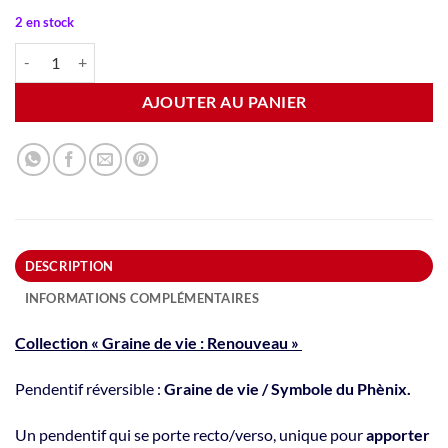
2 en stock
quantité de Pendentif "Collection Graine de vie ". Réversible : Graine 
Alternative:
AJOUTER AU PANIER
DESCRIPTION
INFORMATIONS COMPLÉMENTAIRES
Collection « Graine de vie : Renouveau »
Pendentif réversible :
Graine de vie / Symbole du Phènix.
Un pendentif qui se porte recto/verso, unique pour
apporter