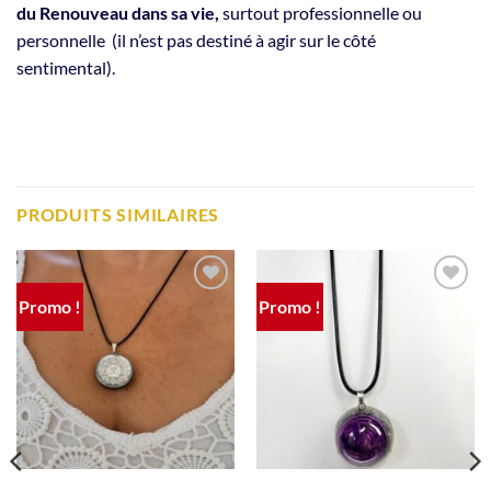
du Renouveau dans sa vie,
surtout professionnelle ou
personnelle (il n’est pas destiné à agir sur le côté
sentimental).
PRODUITS SIMILAIRES
Promo !
Promo !
Ajouter
Ajouter
à la liste
à la liste
de
de
souhaits
souhaits