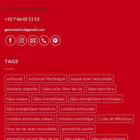
STE LUCE - MARTINIQUE
+33 7 66 02 11 53
gemmeettoi@gmail.com
TAGS
artisanat
artisanat Martinique
bague acier inoxydable
bienfaits orgonite
bijou acier fleur de vie
bijou bien-être
bijou unique
bijou énergétique
bijou énergétique martinique
bijou énergétique metatron
création artisanale
création artisanale unique
création martinique
Cube de Métatron
fleur de vie acier inoxydable
géométrie sacrée
géométrie sacrée fleur de vie
idée cadeau
idée cadeau femme