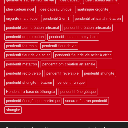
géométrie sacrée fleur de vie
idée cadeau
idée cadeau femme
idée cadeau noel
idée cadeau unique
martinique orgonite
orgonite martinique
pendentif 2 en 1
pendentif artisanal métatron
pendentif aum création artisanal
pendentif création artisanale
pendentif de protection
pendentif en acier inoxydable
pendentif fait main
pendentif fleur de vie
pendentif fleur de vie acier
pendentif fleur de vie acier à offrir
pendentif métatron
pendentif om création artisanale
pendentif recto verso
pendentif réversible
pendentif shungite
pendentif shungite métatron
pendentif unique
Pendentif à base de Shungite
pendentif énergétique
pendentif énergétique martinique
sceau métatron pendentif
shungite