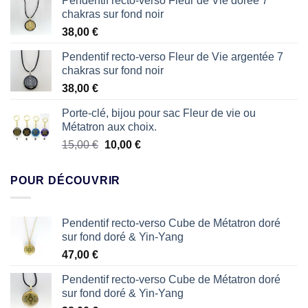
Pendentif recto-verso Fleur de Vie dorée 7
chakras sur fond noir
38,00
€
Pendentif recto-verso Fleur de Vie argentée 7
chakras sur fond noir
38,00
€
Porte-clé, bijou pour sac Fleur de vie ou
Métatron aux choix.
Le
Le
15,00
€
10,00
€
prix
prix
initial
actuel
POUR DÉCOUVRIR
était :
est :
15,00 €.
10,00 €.
Pendentif recto-verso Cube de Métatron doré
sur fond doré & Yin-Yang
47,00
€
Pendentif recto-verso Cube de Métatron doré
sur fond doré & Yin-Yang