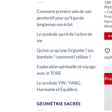
18K 
Plat
Comment prendre soin de son
« Co
Prot
pendentif pour qu’il garde
Harm
longtemps son éclat.
bleu
Le symbole sacré de l’arbre de
AJ
vie.
Qu’est ce qu’une Orgonite ? ses
bienfaits ? comment l’utiliser ?
souh
Exploration spirituelle et voyage
avec le TORE
Pro
Le symbole YIN / YANG :
Harmonie et Equilibre.
GÉOMÉTRIE SACRÉE