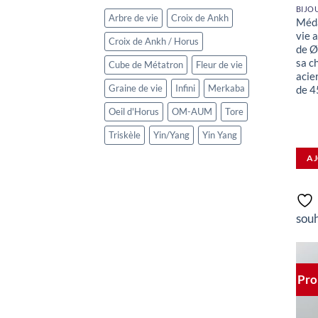
Arbre de vie
Croix de Ankh
Méda
vie 
Croix de Ankh / Horus
de Ø
sa c
Cube de Métatron
Fleur de vie
acie
Graine de vie
Infini
Merkaba
de 4
Oeil d'Horus
OM-AUM
Tore
Triskèle
Yin/Yang
Yin Yang
AJ
souh
Pro