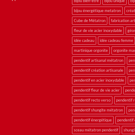
bijou bien-être
bijou unique
bi
bijou énergétique metatron
créat
Cube de Métatron
fabrication ar
fleur de vie acier inoxydable
géom
idée cadeau
idée cadeau femme
martinique orgonite
orgonite mar
pendentif artisanal métatron
pen
pendentif création artisanale
pen
pendentif en acier inoxydable
pen
pendentif fleur de vie acier
pende
pendentif recto verso
pendentif r
pendentif shungite métatron
pen
pendentif énergétique
pendentif
sceau métatron pendentif
shungi