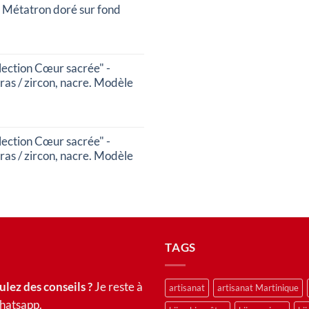
 Métatron doré sur fond
ection Cœur sacrée" -
kras / zircon, nacre. Modèle
ection Cœur sacrée" -
kras / zircon, nacre. Modèle
TAGS
ulez des conseils ?
Je reste à
artisanat
artisanat Martinique
whatsapp.