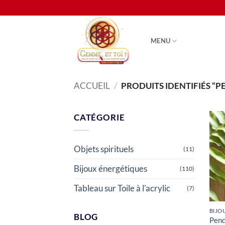
Passer
au
contenu
MENU
ACCUEIL
/
PRODUITS IDENTIFIÉS “
CATÉGORIE
Objets spirituels
(11)
Bijoux énergétiques
(110)
Tableau sur Toile à l'acrylic
(7)
BLOG
Pend