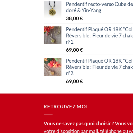
Pendentif recto-verso Cube de
doré & Yin-Yang
38,00
€
Pendentif Plaqué OR 18K "Coll
Réversible : Fleur de vie 7 cha
n°1.
69,00
€
Pendentif Plaqué OR 18K "Coll
Réversible : Fleur de vie 7 cha
n°2.
69,00
€
RETROUVEZ MOI
Vous ne savez pas quoi choisir ? Vous vo
votre disposition par mail, téléphone ou 