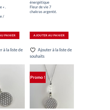
énergétique
 « .
Fleur de vie 7
chakras argenté.
e /
AU PANIER
AJOUTER AU PANIER
r à la liste de
Ajouter à la liste de
souhaits
Promo !
Ajouter
Ajouter
à la liste
à la liste
de
de
souhaits
souhaits