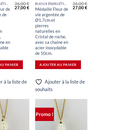
36,00
€
36,00
€
BIJOUX ÉNERGÉTIQUES
BIJOUX ÉNERGÉTIQUES
Le
Le
Le
Le
27,00
€
27,00
€
eur de
Médaille Fleur de
prix
prix
prix
prix
e de
vie argentée de
initial
actuel
initial
actuel
était :
est :
était :
est :
Ø1.7cm et
36,00 €.
27,00 €.
36,00 €.
27,00 €.
pierres
en
naturelles en
,
Cristal de roche,
ine en
avec sa chaine en
dable
acier inoxydable
de 50cm.
AU PANIER
AJOUTER AU PANIER
r à la liste de
Ajouter à la liste de
souhaits
Promo !
Ajouter
Ajouter
à la liste
à la liste
de
de
souhaits
souhaits