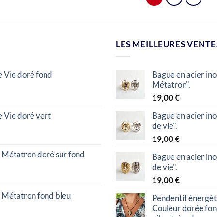
LES MEILLEURES VENTE
e Vie doré fond
Bague en acier in
Métatron".
19,00
€
 Vie doré vert
Bague en acier in
de vie".
19,00
€
 Métatron doré sur fond
Bague en acier in
de vie".
19,00
€
 Métatron fond bleu
Pendentif énergéti
Couleur dorée fon