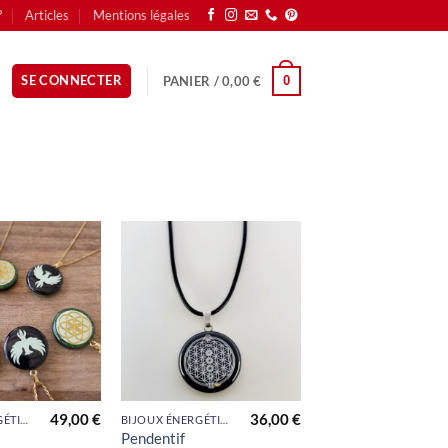
?
Articles
Mentions légales
SE CONNECTER
PANIER /
0,00
€
0
Ajouter
Ajouter
à la liste
à la liste
de
de
souhaits
souhaits
49,00
€
36,00
€
BIJOUX ÉNERGÉTIQUES
BIJOUX ÉNERGÉTIQUES
Pendentif