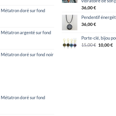
vibratoire de son 
36,00
€
 Métatron doré sur fond
Pendentif énergéti
36,00
€
 Métatron argenté sur fond
Porte-clé, bijou p
Le
L
15,00
€
10,00
€
prix
p
 Métatron doré sur fond noir
initial
a
était :
es
15,00 €.
1
 Métatron doré sur fond