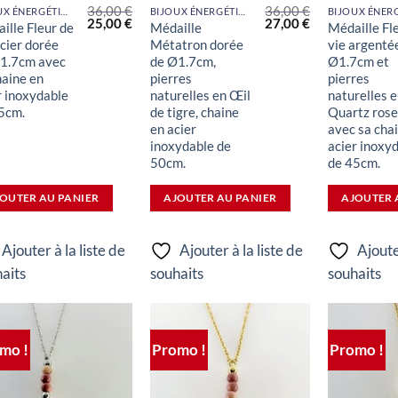
36,00
€
36,00
€
BIJOUX ÉNERGÉTIQUES
BIJOUX ÉNERGÉTIQUES
Le
Le
Le
Le
25,00
€
27,00
€
ille Fleur de
Médaille
Médaille Fl
prix
prix
prix
prix
acier dorée
Métatron dorée
vie argenté
initial
actuel
initial
actuel
était :
est :
était :
est :
1.7cm avec
de Ø1.7cm,
Ø1.7cm et
36,00 €.
25,00 €.
36,00 €.
27,00 €.
haine en
pierres
pierres
r inoxydable
naturelles en Œil
naturelles 
5cm.
de tigre, chaine
Quartz rose
en acier
avec sa cha
inoxydable de
acier inoxy
50cm.
de 45cm.
OUTER AU PANIER
AJOUTER AU PANIER
AJOUTER 
Ajouter à la liste de
Ajouter à la liste de
Ajoute
aits
souhaits
souhaits
mo !
Promo !
Promo !
Ajouter
Ajouter
à la liste
à la liste
de
de
souhaits
souhaits