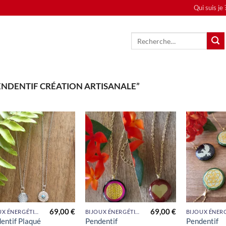
Qui suis je 
Recherche
pour :
PENDENTIF CRÉATION ARTISANALE”
Ajouter
Ajouter
à la liste
à la liste
de
de
souhaits
souhaits
69,00
€
69,00
€
BIJOUX ÉNERGÉTIQUES
BIJOUX ÉNERGÉTIQUES
entif Plaqué
Pendentif
Pendentif