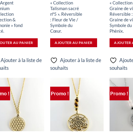
Argent
« Collection
« Collection
inium
Talisman sacré
Graine de vie
llection
n°5 ». Réversible
Réversible :
ection &
: Fleur de Vie /
Graine de vi
onie » fond
Symbole du
Symbole du
té.
Cœur.
Phènix.
OUTER AU PANIER
AJOUTER AU PANIER
AJOUTER 
Ajouter à la liste de
Ajouter à la liste de
Ajoute
aits
souhaits
souhaits
mo !
Promo !
Promo !
Ajouter
Ajouter
à la liste
à la liste
de
de
souhaits
souhaits