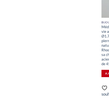
Méda
vie 
Ø1.7
pier
natu
Rhod
sa c
acie
de 4
AJ
souh