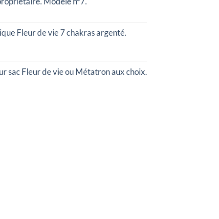
propriétaire. Modèle n°7.
que Fleur de vie 7 chakras argenté.
our sac Fleur de vie ou Métatron aux choix.
e
rix
ctuel
t :
0,00 €.