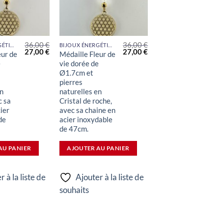
36,00
€
36,00
€
BIJOUX ÉNERGÉTIQUES
BIJOUX ÉNERGÉTIQUES
Le
Le
Le
Le
27,00
€
27,00
€
eur de
Médaille Fleur de
prix
prix
prix
prix
e
vie dorée de
initial
actuel
initial
actuel
était :
est :
était :
est :
Ø1.7cm et
36,00 €.
27,00 €.
36,00 €.
27,00 €.
pierres
en
naturelles en
c sa
Cristal de roche,
ier
avec sa chaine en
de
acier inoxydable
de 47cm.
AU PANIER
AJOUTER AU PANIER
r à la liste de
Ajouter à la liste de
souhaits