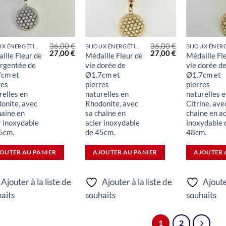
36,00
€
36,00
€
BIJOUX ÉNERGÉTIQUES
BIJOUX ÉNERGÉTIQUES
Le
Le
Le
Le
27,00
€
27,00
€
ille Fleur de
Médaille Fleur de
Médaille Fl
prix
prix
prix
prix
argentée de
vie dorée de
vie dorée d
initial
actuel
initial
actuel
était :
est :
était :
est :
cm et
Ø1.7cm et
Ø1.7cm et
36,00 €.
27,00 €.
36,00 €.
27,00 €.
res
pierres
pierres
relles en
naturelles en
naturelles 
onite, avec
Rhodonite, avec
Citrine, ave
haine en
sa chaine en
chaine en ac
r inoxydable
acier inoxydable
inoxydable 
5cm.
de 45cm.
48cm.
OUTER AU PANIER
AJOUTER AU PANIER
AJOUTER 
Ajouter à la liste de
Ajouter à la liste de
Ajoute
aits
souhaits
souhaits
1
2