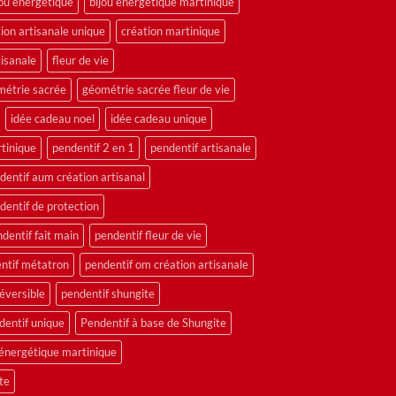
jou énergétique
bijou énergétique martinique
ion artisanale unique
création martinique
tisanale
fleur de vie
étrie sacrée
géométrie sacrée fleur de vie
idée cadeau noel
idée cadeau unique
tinique
pendentif 2 en 1
pendentif artisanale
dentif aum création artisanal
dentif de protection
dentif fait main
pendentif fleur de vie
ntif métatron
pendentif om création artisanale
éversible
pendentif shungite
dentif unique
Pendentif à base de Shungite
 énergétique martinique
te