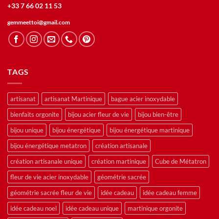
+33 7 66 02 11 53
gemmeettoi@gmail.com
TAGS
artisanat
artisanat Martinique
bague acier inoxydable
bienfaits orgonite
bijou acier fleur de vie
bijou bien-être
bijou unique
bijou énergétique
bijou énergétique martinique
bijou énergétique metatron
création artisanale
création artisanale unique
création martinique
Cube de Métatron
fleur de vie acier inoxydable
géométrie sacrée
géométrie sacrée fleur de vie
idée cadeau
idée cadeau femme
idée cadeau noel
idée cadeau unique
martinique orgonite