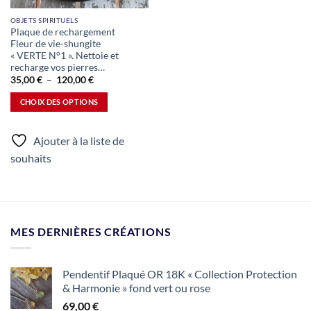
Ce
OBJETS SPIRITUELS
Plaque de rechargement
produit
Fleur de vie-shungite
a
« VERTE N°1 ». Nettoie et
plusieurs
recharge vos pierres…
Plage
variations.
35,00
€
–
120,00
€
de
Les
prix :
CHOIX DES OPTIONS
35,00 €
options
à
peuvent
120,00 €
être
Ajouter à la liste de
choisies
souhaits
sur
la
page
du
produit
MES DERNIÈRES CRÉATIONS
Pendentif Plaqué OR 18K « Collection Protection
& Harmonie » fond vert ou rose
69,00
€