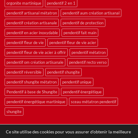
orgonite martinique
pendentif 2 en 1
pendentif artisanal métatron
pendentif aum création artisanal
pendentif création artisanale
pendentif de protection
pendentif en acier inoxydable
pendentif fait main
pendentif fleur de vie
pendentif fleur de vie acier
pendentif fleur de vie acier à offrir
pendentif métatron
pendentif om création artisanale
pendentif recto verso
pendentif réversible
pendentif shungite
pendentif shungite métatron
pendentif unique
Pendentif à base de Shungite
pendentif énergétique
pendentif énergétique martinique
sceau métatron pendentif
shungite
Ce site utilise des cookies pour vous assurer d'obtenir la meilleure