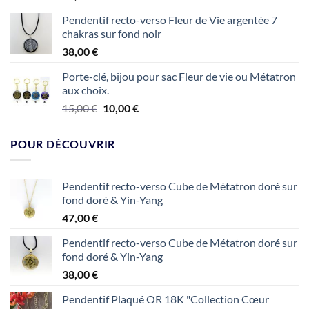
Pendentif recto-verso Fleur de Vie argentée 7
chakras sur fond noir
38,00
€
Porte-clé, bijou pour sac Fleur de vie ou Métatron
aux choix.
Le
Le
15,00
€
10,00
€
prix
prix
initial
actuel
POUR DÉCOUVRIR
était :
est :
15,00 €.
10,00 €.
Pendentif recto-verso Cube de Métatron doré sur
fond doré & Yin-Yang
47,00
€
Pendentif recto-verso Cube de Métatron doré sur
fond doré & Yin-Yang
38,00
€
Pendentif Plaqué OR 18K "Collection Cœur